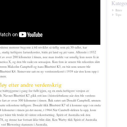
Kategor
Båter
Tips
derne motorer begynte å bli utviklet så tidlig som på 30-tallet, har
, stadig heftigere fartsrekorder, både på land og på vann. Allerede i 1932
rt av over 200 kilometer i timen, noe man trodde var umulig kun noen få år
merica X, og den ble raskt en sensasjon. Kun fem år senere ble rekorden slått
føreren Malcolm Campbell og hans Bluebird K3, en båt som senere ble
Bluebird K4. Sistnevnte satt en ny verdensrekord i 1939 når den kom opp i
timen.
løy etter andre verdenskrig
te båtbyggerne i gang for fullt igjen, og en enda heftigere versjon av
lt. Navnet Bluebird K7 gikk rett inn i historiebøkene når den ble verdens
 fart av over 300 kilometer i timen. Bak rattet satt Donald Campbell, sønnen
atte rekordene tidligere. Donald fikk Bluebird K7 til å komme opp i en enda
44 kilometer i timen på det meste, i 1964.Når Cambell-slekten la opp, kom
e båter ble brukt til videre rekordsetting. Spirit of Australia tok den
8, og denne har fortsatt ikke blitt slått. Ken Warby fikk Spirit of Australia
n ved Blowering-dammen i Australia.