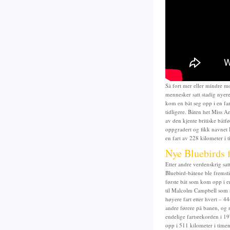
Så fort mer eller mindre mo
mennesker satt stadig nyere
kom en båt seg opp i en fa
tidligere. Båten het Miss A
av den kjente britiske båt
oppgradert og fikk navnet 
en fart av 228 kilometer i 
Nye Bluebirds f
Etter andre verdenskrig sat
Bluebird-båtene ble fremsti
første båt som kom opp i en
til Malcolm Campbell som s
høyere fart etter hvert – 4
andre førere på banen, og ny
endelige fartsrekorden i 197
opp i 511 kilometer i time