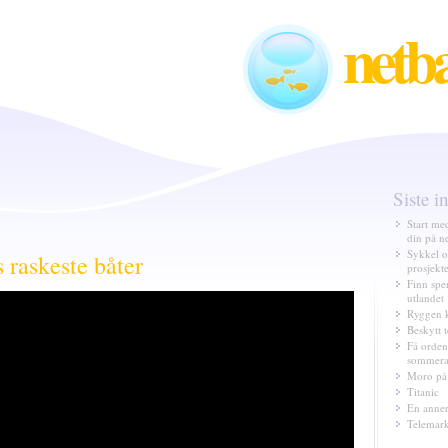
netb
Siste i
Start me
din på ne
Sykkel og
 raskeste båter
prosjekte
Finn spe
utlandet
Ryggen k
Beskytt t
Få orden
sommerak
Moro på 
Titanic
En anner
Telemark