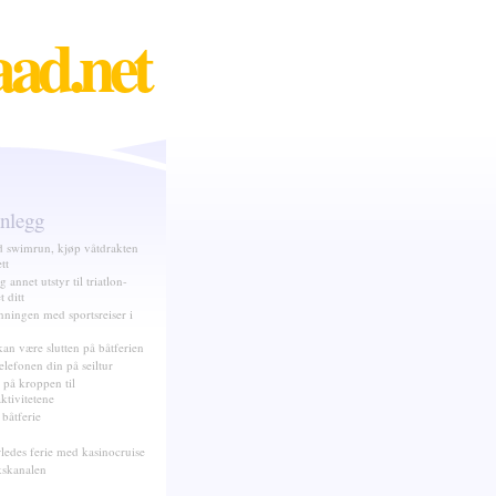
aad.net
nnlegg
d swimrun, kjøp våtdrakten
tt
 annet utstyr til triatlon-
t ditt
nningen med sportsreiser i
an være slutten på båtferien
elefonen din på seiltur
 på kroppen til
tivitetene
båtferie
ledes ferie med kasinocruise
skanalen