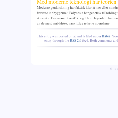
Med moderne teknologi har teorien
Moderne genforskning har faktisk klart å mer eller mindr
færreste innbyggerne i Polynesia har genetisk tilkobling t
Amerika. Dessverre. Kon-Tiki og Thor Heyerdahl har uans
av de mest ambisiøse, vanvittige reisene noensinne.
Båter
This entry was posted on at and is filed under
. You
RSS 2.0
entry through the
feed. Both comments and 
© 2