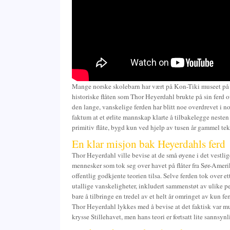
Mange norske skolebarn har vært på Kon-Tiki museet på 
historiske flåten som Thor Heyerdahl brukte på sin ferd 
den lange, vanskelige ferden har blitt noe overdrevet i n
faktum at et ørlite mannskap klarte å tilbakelegge neste
primitiv flåte, bygd kun ved hjelp av tusen år gammel te
En klar misjon bak Heyerdahls ferd
Thor Heyerdahl ville bevise at de små øyene i det vestlig
mennesker som tok seg over havet på flåter fra Sør-Ameri
offentlig godkjente teorien tilsa. Selve ferden tok over 
utallige vanskeligheter, inkludert sammenstøt av ulike pe
bare å tilbringe en tredel av et helt år omringet av kun 
Thor Heyerdahl lykkes med å bevise at det faktisk var mul
krysse Stillehavet, men hans teori er fortsatt lite sannsynl